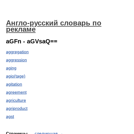
Англо-русский словарь по
рекламе
aGFn - aGVsaQ==
aggregation
aggression
aging
agio(tage)
agitation
agreement
agriculture
agriproduct
agst
Страницы
следующая
→